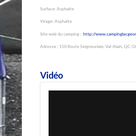
Surface: Asphalte
Virage: Asphalte
Site web du camping :
http://www.campinglacgeo
Adresse : 150 Route Seigneuriale, Val-Alain, QC 
Vidéo
Pumptrack – Camping Lac Georges
from
EPH