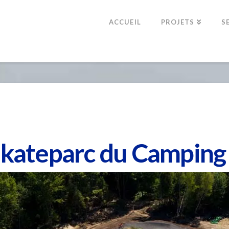
ACCUEIL
PROJETS
S
Skateparc du Camping