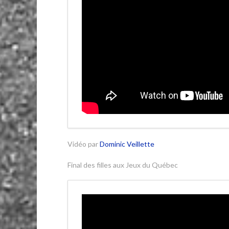
Vidéo par
Dominic Veillette
Final des filles aux Jeux du Québec