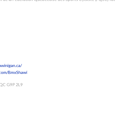
winigan.ca/
.com/BmxShawi
, QC G9P 2L9