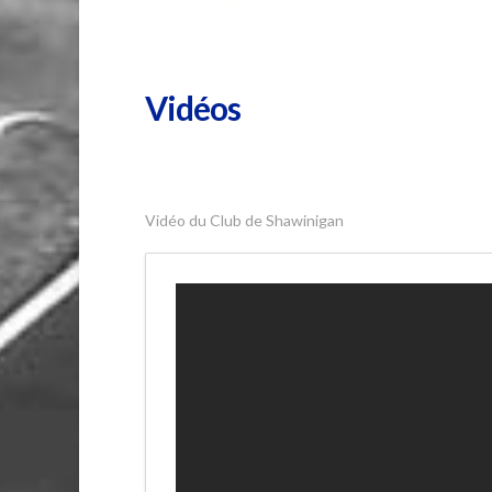
Vidéos
Vidéo du Club de Shawinigan