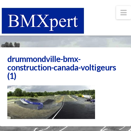
N
drummondville-bmx-
construction-canada-voltigeurs
(1)